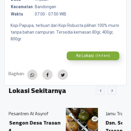
Kecamatan
:
Bandongan
Waktu
:
07:00 - 07:00 WIB
Kopi Papupa, terbuat dari Kopi Robusta pilihan 100% murni
tanpa bahan campuran. Tersedia kemasan 80gr, 400gr,
800gr
Ke Lokasi
(14.4 km)
Bagikan:
Lokasi Sekitarnya
l Asyrof
Jamu Tradisisional Madun
esa Trasan
Dsn. Sengon RT04/03 D
Trasan Kec. Bandonga