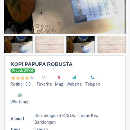
KOPI PAPUPA ROBUSTA
Produk UMKM
Rating : 3.8
Favorite
Map
Website
Telepon
Whatsapp
Dsn. Sengon Rt4/3 Ds. Trasan Kec.
Alamat
:
Bandongan
Desa
:
Trasan