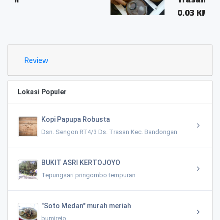
0.03 KM
Review
Lokasi Populer
Kopi Papupa Robusta
Dsn. Sengon RT4/3 Ds. Trasan Kec. Bandongan
BUKIT ASRI KERTOJOYO
Tepungsari pringombo tempuran
"Soto Medan" murah meriah
bumirejo