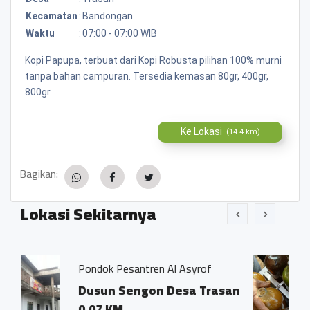
Kecamatan
:
Bandongan
Waktu
:
07:00 - 07:00 WIB
Kopi Papupa, terbuat dari Kopi Robusta pilihan 100% murni
tanpa bahan campuran. Tersedia kemasan 80gr, 400gr,
800gr
Ke Lokasi
(14.4 km)
Bagikan:
Lokasi Sekitarnya
antren Al Asyrof
Jamu Tradisisional 
engon Desa Trasan
Dsn. Sengon RT
Trasan Kec. Ba