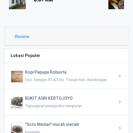
0.03 KM
Review
Lokasi Populer
Kopi Papupa Robusta
Dsn. Sengon RT4/3 Ds. Trasan Kec. Bandongan
BUKIT ASRI KERTOJOYO
Tepungsari pringombo tempuran
"Soto Medan" murah meriah
bumirejo