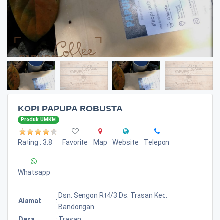
KOPI PAPUPA ROBUSTA
Produk UMKM
Rating : 3.8
Favorite
Map
Website
Telepon
Whatsapp
Dsn. Sengon Rt4/3 Ds. Trasan Kec.
Alamat
:
Bandongan
Desa
:
Trasan