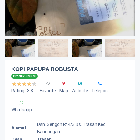
KOPI PAPUPA ROBUSTA
Produk UMKM
Rating : 3.8
Favorite
Map
Website
Telepon
Whatsapp
Dsn. Sengon Rt4/3 Ds. Trasan Kec.
Alamat
:
Bandongan
Desa
:
Trasan