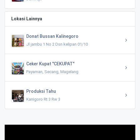
Lokasi Lainnya
Donat Bussan Kalinegoro
Jl jambu 1 No 2 Dsn kelipan 01/10
Ceker Kupat "CEKUPAT"
Payaman, Secang, Magelang
Produksi Tahu
Kanigoro Rt 3 Rw 3