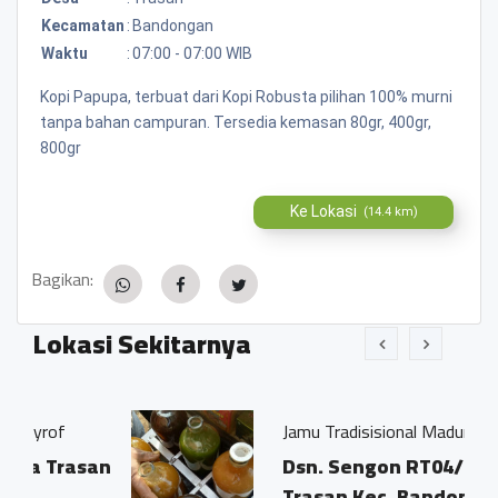
Kecamatan
:
Bandongan
Waktu
:
07:00 - 07:00 WIB
Kopi Papupa, terbuat dari Kopi Robusta pilihan 100% murni
tanpa bahan campuran. Tersedia kemasan 80gr, 400gr,
800gr
Ke Lokasi
(14.4 km)
Bagikan:
Lokasi Sekitarnya
Jamu Tradisisional Madun
asan
Dsn. Sengon RT04/03 Ds.
Trasan Kec. Bandongan