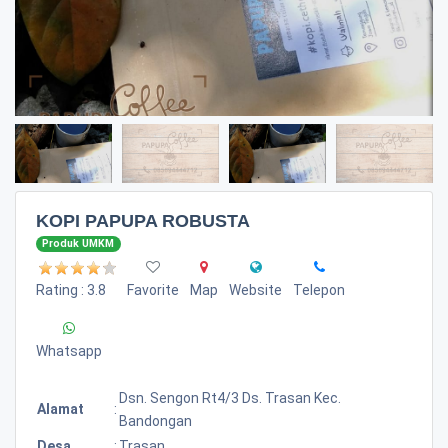
KOPI PAPUPA ROBUSTA
Produk UMKM
Rating : 3.8
Favorite
Map
Website
Telepon
Whatsapp
Dsn. Sengon Rt4/3 Ds. Trasan Kec.
Alamat
:
Bandongan
Desa
:
Trasan