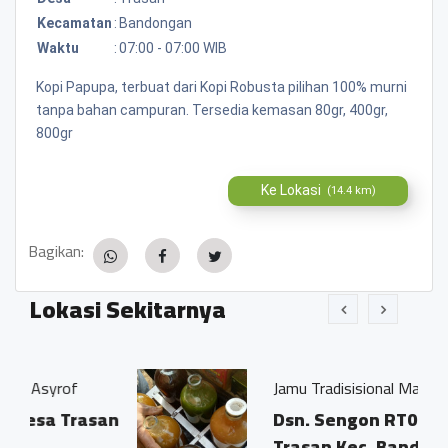
Kecamatan
:
Bandongan
Waktu
:
07:00 - 07:00 WIB
Kopi Papupa, terbuat dari Kopi Robusta pilihan 100% murni
tanpa bahan campuran. Tersedia kemasan 80gr, 400gr,
800gr
Ke Lokasi
(14.4 km)
Bagikan:
Lokasi Sekitarnya
f
Jamu Tradisisional Madun
rasan
Dsn. Sengon RT04/03 Ds.
Trasan Kec. Bandongan