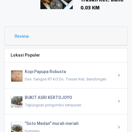
0.03 KM
Review
Lokasi Populer
Kopi Papupa Robusta
Dsn. Sengon RT4/3 Ds. Trasan Kec. Bandongan
BUKIT ASRI KERTOJOYO
Tepungsari pringombo tempuran
"Soto Medan" murah meriah
bumirejo