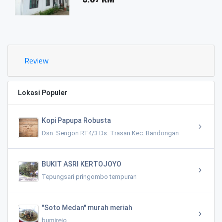
0.03
Review
Lokasi Populer
Kopi Papupa Robusta
Dsn. Sengon RT4/3 Ds. Trasan Kec. Bandongan
BUKIT ASRI KERTOJOYO
Tepungsari pringombo tempuran
"Soto Medan" murah meriah
bumirejo