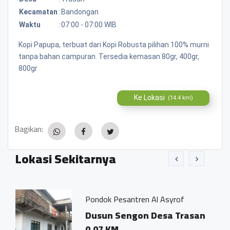
Kecamatan
:
Bandongan
Waktu
:
07:00 - 07:00 WIB
Kopi Papupa, terbuat dari Kopi Robusta pilihan 100% murni
tanpa bahan campuran. Tersedia kemasan 80gr, 400gr,
800gr
Ke Lokasi
(14.4 km)
Bagikan:
Lokasi Sekitarnya
Pondok Pesantren Al Asyrof
Jamu 
Dusun Sengon Desa Trasan
Dsn.
0.07 KM
Tras