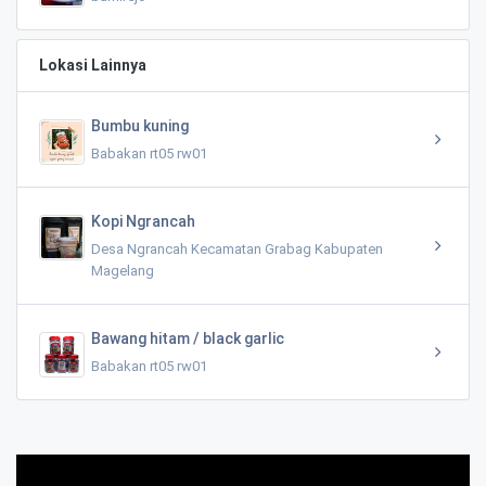
Lokasi Lainnya
Bumbu kuning
Babakan rt05 rw01
Kopi Ngrancah
Desa Ngrancah Kecamatan Grabag Kabupaten
Magelang
Bawang hitam / black garlic
Babakan rt05 rw01