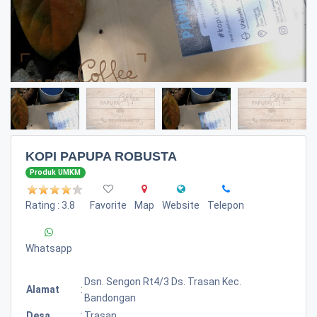
KOPI PAPUPA ROBUSTA
Produk UMKM
Rating : 3.8
Favorite
Map
Website
Telepon
Whatsapp
Dsn. Sengon Rt4/3 Ds. Trasan Kec.
Alamat
:
Bandongan
Desa
:
Trasan