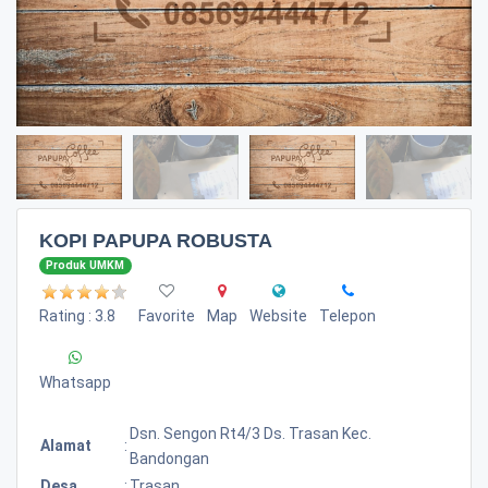
KOPI PAPUPA ROBUSTA
Produk UMKM
Rating : 3.8
Favorite
Map
Website
Telepon
Whatsapp
Dsn. Sengon Rt4/3 Ds. Trasan Kec.
Alamat
:
Bandongan
Desa
:
Trasan