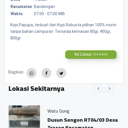
Kecamatan
:
Bandongan
Waktu
:
07:00 - 07:00 WIB
Kopi Papupa, terbuat dari Kopi Robusta pilihan 100% murni
tanpa bahan campuran. Tersedia kemasan 80gr, 400gr,
800gr
Ke Lokasi
(14.4 km)
Bagikan:
Lokasi Sekitarnya
Watu Gong
Dusun Sengon RT04/03 Desa
Trasan Kecamatan