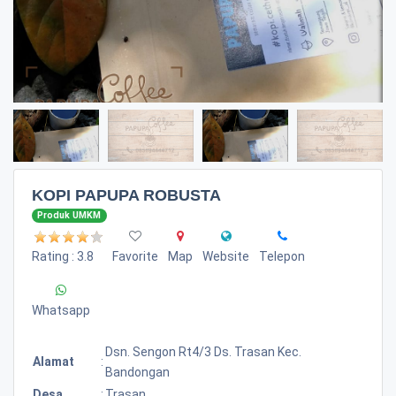
KOPI PAPUPA ROBUSTA
Produk UMKM
Rating : 3.8
Favorite
Map
Website
Telepon
Whatsapp
Dsn. Sengon Rt4/3 Ds. Trasan Kec.
Alamat
:
Bandongan
Desa
:
Trasan