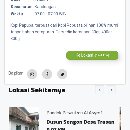
Kecamatan
:
Bandongan
Waktu
:
07:00 - 07:00 WIB
Kopi Papupa, terbuat dari Kopi Robusta pilihan 100% murni
tanpa bahan campuran. Tersedia kemasan 80gr, 400gr,
800gr
Ke Lokasi
(14.4 km)
Bagikan:
Lokasi Sekitarnya
Pondok Pesantren Al Asyrof
Jamu Trad
Dusun Sengon Desa Trasan
Dsn. S
0.07 KM
Trasan