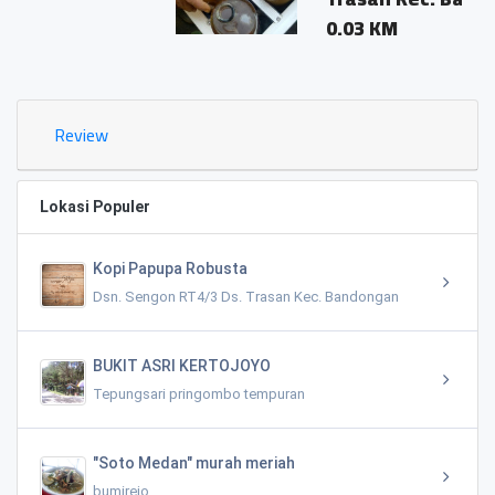
0.03 KM
Review
Lokasi Populer
Kopi Papupa Robusta
Dsn. Sengon RT4/3 Ds. Trasan Kec. Bandongan
BUKIT ASRI KERTOJOYO
Tepungsari pringombo tempuran
"Soto Medan" murah meriah
bumirejo