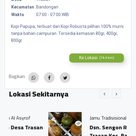
Kecamatan
:
Bandongan
Waktu
:
07:00 - 07:00 WIB
Kopi Papupa, terbuat dari Kopi Robusta pilihan 100% murni
tanpa bahan campuran. Tersedia kemasan 80gr, 400gr,
800gr
Ke Lokasi
(14.4 km)
Bagikan:
Lokasi Sekitarnya
of
Jamu Tradisisional Madun
Trasan
Dsn. Sengon RT04/03 Ds.
Trasan Kec. Bandongan