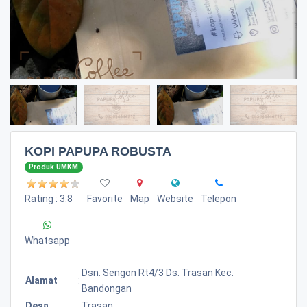
KOPI PAPUPA ROBUSTA
Produk UMKM
Rating : 3.8
Favorite
Map
Website
Telepon
Whatsapp
Dsn. Sengon Rt4/3 Ds. Trasan Kec.
Alamat
:
Bandongan
Desa
:
Trasan