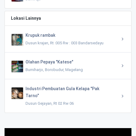
Lokasi Lainnya
Krupuk rambak
Dusun krajan, Rt :005 Rw : 003 Bandarsedayu
Olahan Pepaya "Katese"
Bumiharjo, Borobudur, Magelang
Industri Pembuatan Gula Kelapa "Pak
Tarno"
Dusun Gejayan, Rt 02 Rw 06