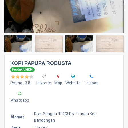
KOPI PAPUPA ROBUSTA
Produk UMKM
Rating : 3.8
Favorite
Map
Website
Telepon
Whatsapp
Dsn. Sengon Rt4/3 Ds. Trasan Kec.
Alamat
:
Bandongan
Desa
:
Trasan