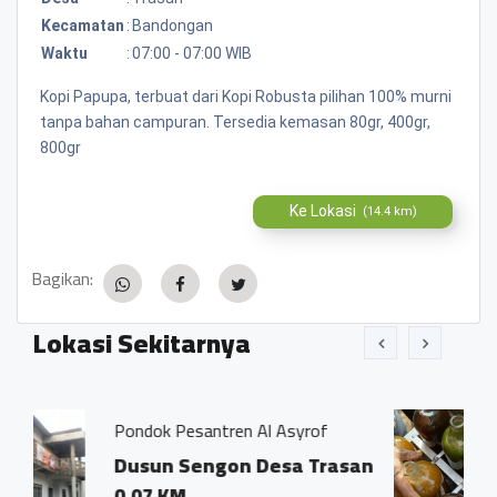
Kecamatan
:
Bandongan
Waktu
:
07:00 - 07:00 WIB
Kopi Papupa, terbuat dari Kopi Robusta pilihan 100% murni
tanpa bahan campuran. Tersedia kemasan 80gr, 400gr,
800gr
Ke Lokasi
(14.4 km)
Bagikan:
Lokasi Sekitarnya
ntren Al Asyrof
Jamu Tradisisional M
ngon Desa Trasan
Dsn. Sengon RT0
Trasan Kec. Ban