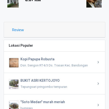
0.03 KM
Review
Lokasi Populer
Kopi Papupa Robusta
Dsn. Sengon RT4/3 Ds. Trasan Kec. Bandongan
BUKIT ASRI KERTOJOYO
Tepungsari pringombo tempuran
"Soto Medan" murah meriah
bumirejo