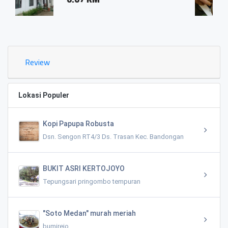
0.03 KM
Review
Lokasi Populer
Kopi Papupa Robusta
Dsn. Sengon RT4/3 Ds. Trasan Kec. Bandongan
BUKIT ASRI KERTOJOYO
Tepungsari pringombo tempuran
"Soto Medan" murah meriah
bumirejo