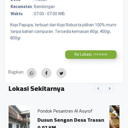
Kecamatan
:
Bandongan
Waktu
:
07:00 - 07:00 WIB
Kopi Papupa, terbuat dari Kopi Robusta pilihan 100% murni
tanpa bahan campuran. Tersedia kemasan 80gr, 400gr,
800gr
Ke Lokasi
(14.4 km)
Bagikan:
Lokasi Sekitarnya
Pesantren Al Asyrof
Jamu Tradisision
 Sengon Desa Trasan
Dsn. Sengon 
M
Trasan Kec. 