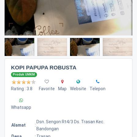
KOPI PAPUPA ROBUSTA
Produk UMKM
Rating : 3.8
Favorite
Map
Website
Telepon
Whatsapp
Dsn. Sengon Rt4/3 Ds. Trasan Kec.
Alamat
:
Bandongan
Desa
:
Trasan