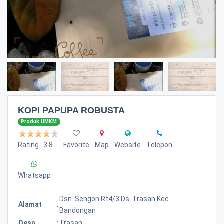
KOPI PAPUPA ROBUSTA
Produk UMKM
Rating : 3.8
Favorite
Map
Website
Telepon
Whatsapp
Dsn. Sengon Rt4/3 Ds. Trasan Kec.
Alamat
:
Bandongan
Desa
:
Trasan