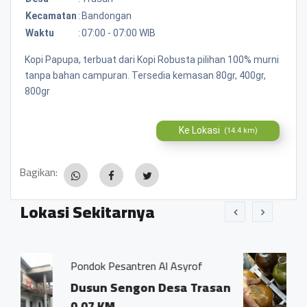
Kecamatan
:
Bandongan
Waktu
:
07:00 - 07:00 WIB
Kopi Papupa, terbuat dari Kopi Robusta pilihan 100% murni
tanpa bahan campuran. Tersedia kemasan 80gr, 400gr,
800gr
Ke Lokasi
(14.4 km)
Bagikan:
Lokasi Sekitarnya
Pesantren Al Asyrof
Jamu Tradisision
 Sengon Desa Trasan
Dsn. Sengon 
M
Trasan Kec. 