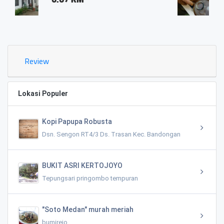
0.03 KM
Review
Lokasi Populer
Kopi Papupa Robusta
Dsn. Sengon RT4/3 Ds. Trasan Kec. Bandongan
BUKIT ASRI KERTOJOYO
Tepungsari pringombo tempuran
"Soto Medan" murah meriah
bumirejo