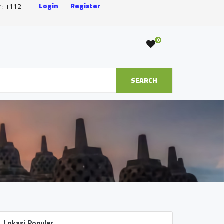
Login
Register
r : +112
0
SEARCH
Lokasi Populer