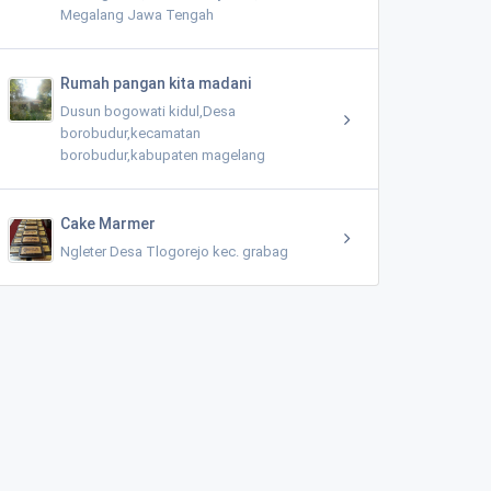
Megalang Jawa Tengah
Rumah pangan kita madani
Dusun bogowati kidul,Desa
borobudur,kecamatan
borobudur,kabupaten magelang
Cake Marmer
Ngleter Desa Tlogorejo kec. grabag