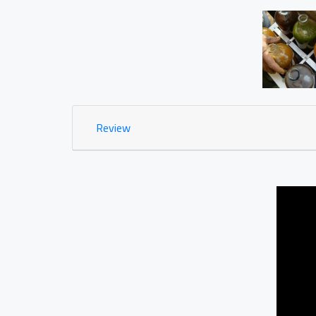
Jamu Tradisisional Madun
Dsn. Sengon RT04/03 
0.03 KM
Review