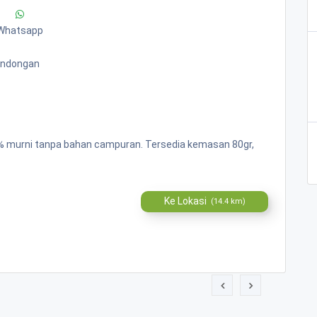
Whatsapp
Bandongan
00% murni tanpa bahan campuran. Tersedia kemasan 80gr,
Ke Lokasi
(14.4 km)