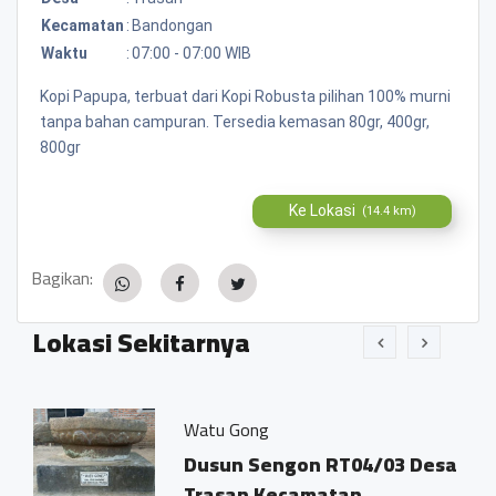
Kecamatan
:
Bandongan
Waktu
:
07:00 - 07:00 WIB
Kopi Papupa, terbuat dari Kopi Robusta pilihan 100% murni
tanpa bahan campuran. Tersedia kemasan 80gr, 400gr,
800gr
Ke Lokasi
(14.4 km)
Bagikan:
Lokasi Sekitarnya
Watu Gong
Dusun Sengon RT04/03 Desa
Trasan Kecamatan