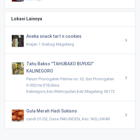
Lokasi Lainnya
Aneka snack tart n cookies
Krajan 1 Grabag Magelang
Tahu Bakso "TAHUBAXO BUYUGI"
KALINEGORO
Perum Pronogaten Permai no.10, dsn.Pronogaten
rt.002/rw.018,desa
Kalinegoro,kec.Mertoyudan,kab.Magelang 56172
Gula Merah Hadi Sukisno
candi 01/03, Desa PAKUNDEN, Kec. NGLUWAR