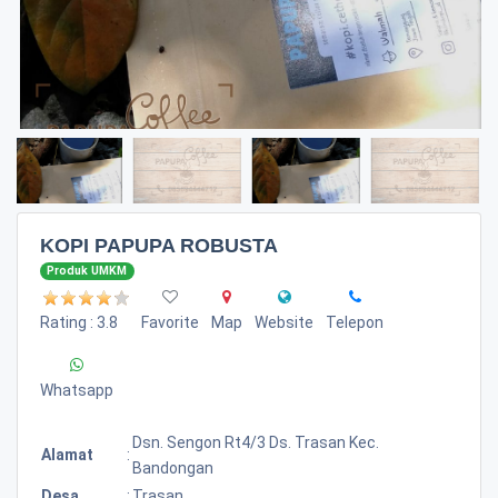
KOPI PAPUPA ROBUSTA
Produk UMKM
Rating : 3.8
Favorite
Map
Website
Telepon
Whatsapp
Dsn. Sengon Rt4/3 Ds. Trasan Kec.
Alamat
:
Bandongan
Desa
:
Trasan