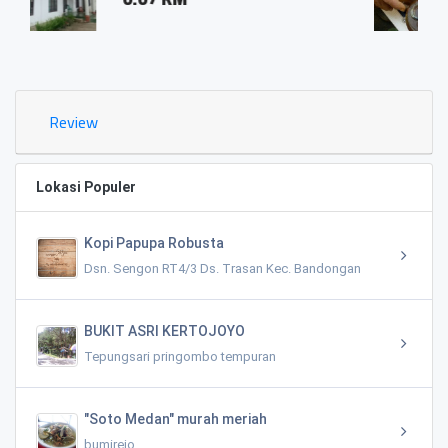
0.03 KM
Review
Lokasi Populer
Kopi Papupa Robusta
Dsn. Sengon RT4/3 Ds. Trasan Kec. Bandongan
BUKIT ASRI KERTOJOYO
Tepungsari pringombo tempuran
"Soto Medan" murah meriah
bumirejo