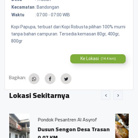
Kecamatan
:
Bandongan
Waktu
:
07:00 - 07:00 WIB
Kopi Papupa, terbuat dari Kopi Robusta pilihan 100% murni
tanpa bahan campuran. Tersedia kemasan 80gr, 400gr,
800gr
Ke Lokasi
(14.4 km)
Bagikan:
Lokasi Sekitarnya
santren Al Asyrof
Jamu Tradisisiona
Sengon Desa Trasan
Dsn. Sengon R
Trasan Kec. B