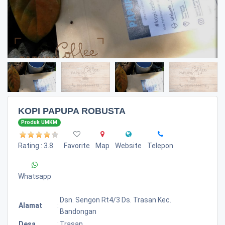
KOPI PAPUPA ROBUSTA
Produk UMKM
Rating : 3.8
Favorite
Map
Website
Telepon
Whatsapp
Dsn. Sengon Rt4/3 Ds. Trasan Kec.
Alamat
:
Bandongan
Desa
:
Trasan