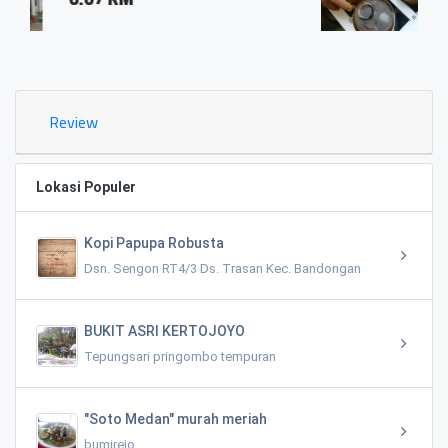
0.03 KM
Review
Lokasi Populer
Kopi Papupa Robusta
Dsn. Sengon RT4/3 Ds. Trasan Kec. Bandongan
BUKIT ASRI KERTOJOYO
Tepungsari pringombo tempuran
"Soto Medan" murah meriah
bumirejo