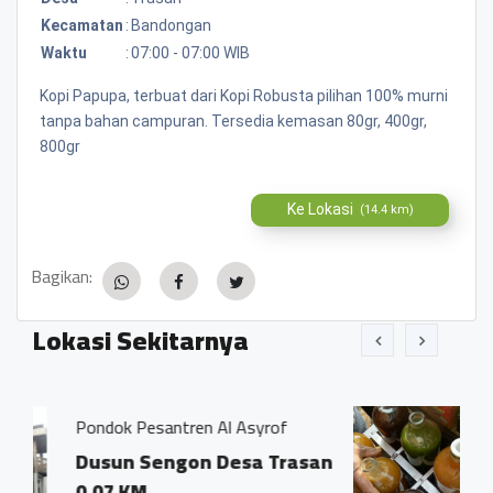
Kecamatan
:
Bandongan
Waktu
:
07:00 - 07:00 WIB
Kopi Papupa, terbuat dari Kopi Robusta pilihan 100% murni
tanpa bahan campuran. Tersedia kemasan 80gr, 400gr,
800gr
Ke Lokasi
(14.4 km)
Bagikan:
Lokasi Sekitarnya
en Al Asyrof
Jamu Tradisisional Madu
n Desa Trasan
Dsn. Sengon RT04/0
Trasan Kec. Bando