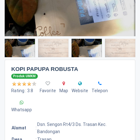
KOPI PAPUPA ROBUSTA
Produk UMKM
Rating : 3.8
Favorite
Map
Website
Telepon
Whatsapp
Dsn. Sengon Rt4/3 Ds. Trasan Kec.
Alamat
:
Bandongan
Desa
:
Trasan