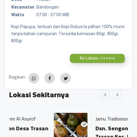
Kecamatan
:
Bandongan
Waktu
:
07:00 - 07:00 WIB
Kopi Papupa, terbuat dari Kopi Robusta pilihan 100% murni
tanpa bahan campuran. Tersedia kemasan 80gr, 400gr,
800gr
Ke Lokasi
(14.4 km)
Bagikan:
Lokasi Sekitarnya
rof
Jamu Tradisisional Madun
Trasan
Dsn. Sengon RT04/03 Ds.
Trasan Kec. Bandongan