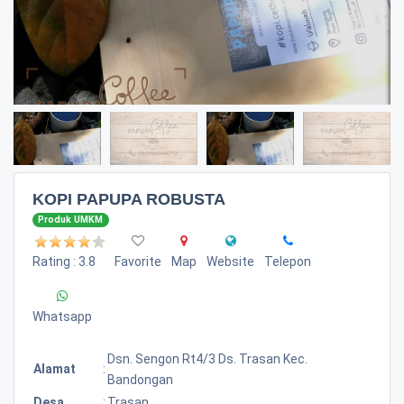
KOPI PAPUPA ROBUSTA
Produk UMKM
Rating : 3.8
Favorite
Map
Website
Telepon
Whatsapp
Dsn. Sengon Rt4/3 Ds. Trasan Kec.
Alamat
:
Bandongan
Desa
:
Trasan