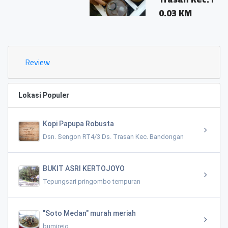
0.03 KM
Review
Lokasi Populer
Kopi Papupa Robusta
Dsn. Sengon RT4/3 Ds. Trasan Kec. Bandongan
BUKIT ASRI KERTOJOYO
Tepungsari pringombo tempuran
"Soto Medan" murah meriah
bumirejo