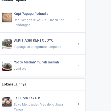
Kopi Papupa Robusta
Dsn. Sengon RT4/3 Ds. Trasan Kec.
Bandongan
BUKIT ASRI KERTOJOYO
Tepungsari pringombo tempuran
"Soto Medan" murah meriah
bumirejo
Lokasi Lainnya
Es Duren Lek Gik
Suko Mertoyudan Magaleng Jawa
Tengah