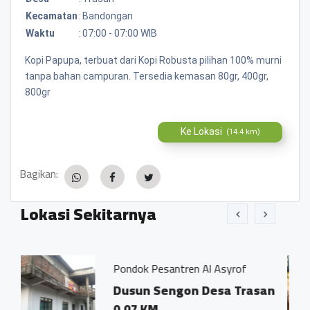
Kecamatan
:
Bandongan
Waktu
:
07:00 - 07:00 WIB
Kopi Papupa, terbuat dari Kopi Robusta pilihan 100% murni
tanpa bahan campuran. Tersedia kemasan 80gr, 400gr,
800gr
Ke Lokasi
(14.4 km)
Bagikan:
Lokasi Sekitarnya
Pondok Pesantren Al Asyrof
Jamu Tr
Dusun Sengon Desa Trasan
Dsn. 
0.07 KM
Trasa