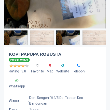
KOPI PAPUPA ROBUSTA
Produk UMKM
Rating : 3.8
Favorite
Map
Website
Telepon
Whatsapp
Dsn. Sengon Rt4/3 Ds. Trasan Kec.
Alamat
:
Bandongan
Desa
:
Trasan