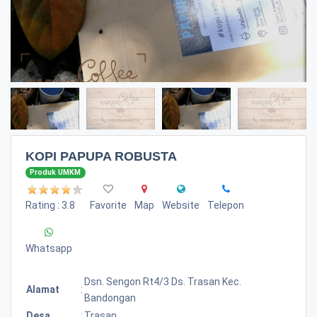
KOPI PAPUPA ROBUSTA
Produk UMKM
Rating : 3.8
Favorite
Map
Website
Telepon
Whatsapp
Dsn. Sengon Rt4/3 Ds. Trasan Kec.
Alamat
:
Bandongan
Desa
:
Trasan