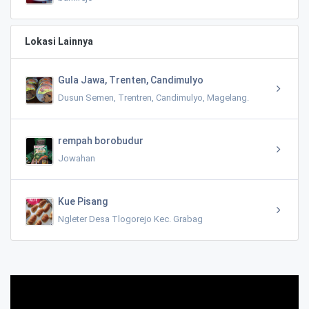
Lokasi Lainnya
Gula Jawa, Trenten, Candimulyo
Dusun Semen, Trentren, Candimulyo, Magelang.
rempah borobudur
Jowahan
Kue Pisang
Ngleter Desa Tlogorejo Kec. Grabag