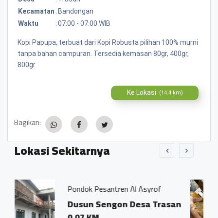
Kecamatan
:
Bandongan
Waktu
:
07:00 - 07:00 WIB
Kopi Papupa, terbuat dari Kopi Robusta pilihan 100% murni
tanpa bahan campuran. Tersedia kemasan 80gr, 400gr,
800gr
Ke Lokasi
(14.4 km)
Bagikan:
Lokasi Sekitarnya
 Pesantren Al Asyrof
Jamu Tradisisio
n Sengon Desa Trasan
Dsn. Sengon
KM
Trasan Kec.