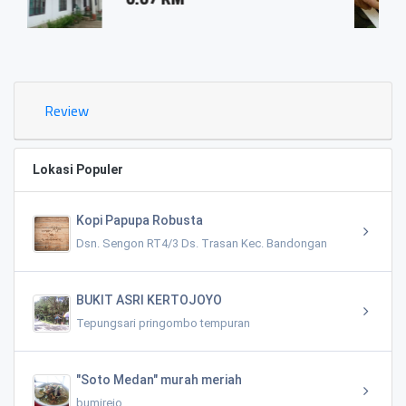
0.03 KM
Review
Lokasi Populer
Kopi Papupa Robusta
Dsn. Sengon RT4/3 Ds. Trasan Kec. Bandongan
BUKIT ASRI KERTOJOYO
Tepungsari pringombo tempuran
"Soto Medan" murah meriah
bumirejo