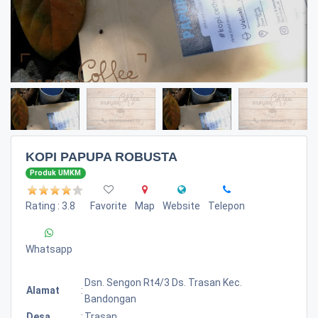
KOPI PAPUPA ROBUSTA
Produk UMKM
Rating : 3.8
Favorite
Map
Website
Telepon
Whatsapp
Dsn. Sengon Rt4/3 Ds. Trasan Kec.
Alamat
:
Bandongan
Desa
:
Trasan