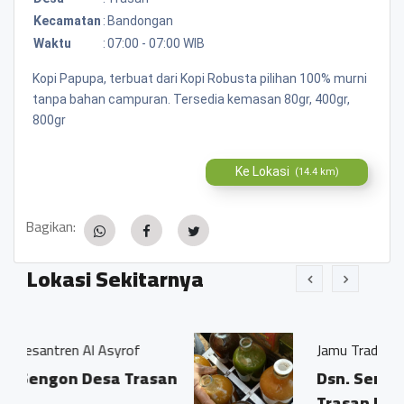
Kecamatan
:
Bandongan
Waktu
:
07:00 - 07:00 WIB
Kopi Papupa, terbuat dari Kopi Robusta pilihan 100% murni
tanpa bahan campuran. Tersedia kemasan 80gr, 400gr,
800gr
Ke Lokasi
(14.4 km)
Bagikan:
Lokasi Sekitarnya
syrof
Jamu Tradisisional Madun
a Trasan
Dsn. Sengon RT04/03 Ds.
Trasan Kec. Bandongan