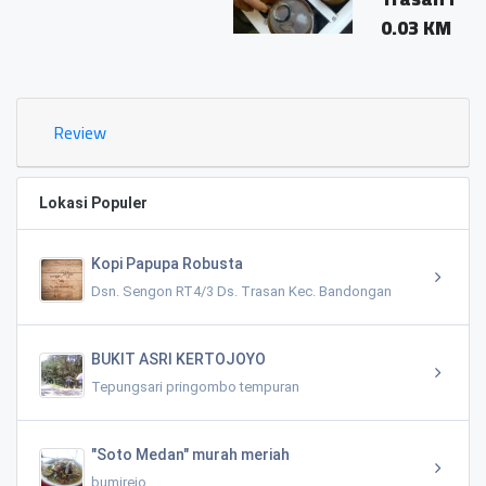
0.03 KM
Review
Lokasi Populer
Kopi Papupa Robusta
Dsn. Sengon RT4/3 Ds. Trasan Kec. Bandongan
BUKIT ASRI KERTOJOYO
Tepungsari pringombo tempuran
"Soto Medan" murah meriah
bumirejo