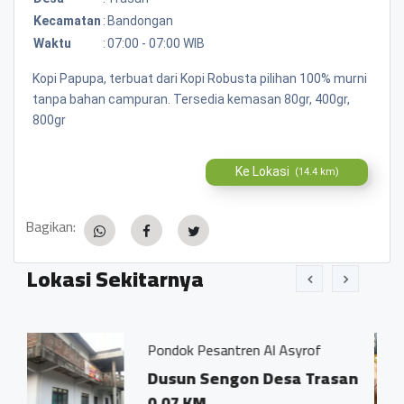
Kecamatan
:
Bandongan
Waktu
:
07:00 - 07:00 WIB
Kopi Papupa, terbuat dari Kopi Robusta pilihan 100% murni
tanpa bahan campuran. Tersedia kemasan 80gr, 400gr,
800gr
Ke Lokasi
(14.4 km)
Bagikan:
Lokasi Sekitarnya
Pondok Pesantren Al Asyrof
Jamu Tr
Dusun Sengon Desa Trasan
Dsn. 
0.07 KM
Trasa