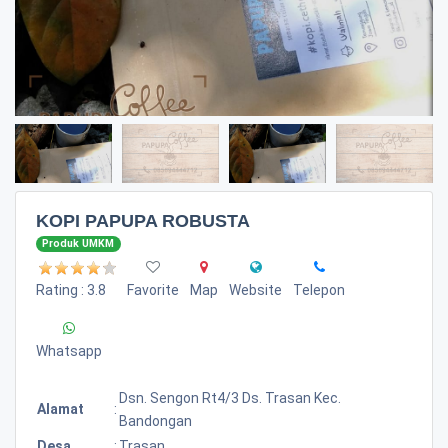
KOPI PAPUPA ROBUSTA
Produk UMKM
Rating : 3.8
Favorite
Map
Website
Telepon
Whatsapp
Dsn. Sengon Rt4/3 Ds. Trasan Kec.
Alamat
:
Bandongan
Desa
:
Trasan