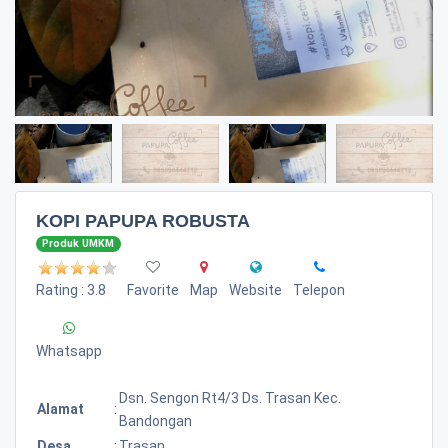
KOPI PAPUPA ROBUSTA
Produk UMKM
Rating : 3.8
Favorite
Map
Website
Telepon
Whatsapp
Dsn. Sengon Rt4/3 Ds. Trasan Kec.
Alamat
:
Bandongan
Desa
:
Trasan