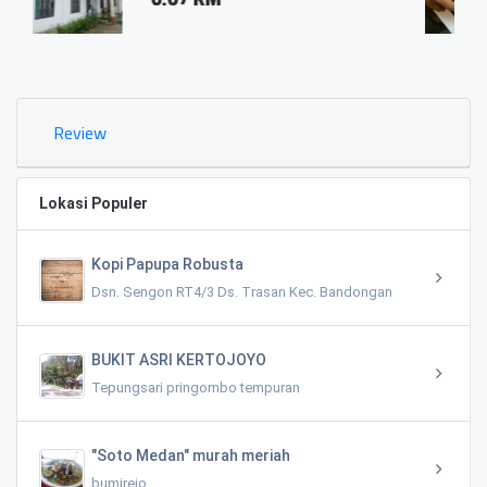
0.03 KM
Review
Lokasi Populer
Kopi Papupa Robusta
Dsn. Sengon RT4/3 Ds. Trasan Kec. Bandongan
BUKIT ASRI KERTOJOYO
Tepungsari pringombo tempuran
"Soto Medan" murah meriah
bumirejo