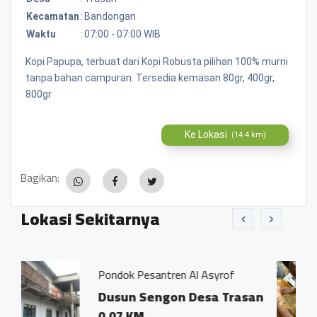
Kecamatan
:
Bandongan
Waktu
:
07:00 - 07:00 WIB
Kopi Papupa, terbuat dari Kopi Robusta pilihan 100% murni
tanpa bahan campuran. Tersedia kemasan 80gr, 400gr,
800gr
Ke Lokasi
(14.4 km)
Bagikan:
Lokasi Sekitarnya
 Pesantren Al Asyrof
Jamu Tradisisio
n Sengon Desa Trasan
Dsn. Sengon
KM
Trasan Kec.