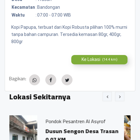
Kecamatan
:
Bandongan
Waktu
:
07:00 - 07:00 WIB
Kopi Papupa, terbuat dari Kopi Robusta pilihan 100% murni
tanpa bahan campuran. Tersedia kemasan 80gr, 400gr,
800gr
Ke Lokasi
(14.4 km)
Bagikan:
Lokasi Sekitarnya
ndok Pesantren Al Asyrof
Jamu Tradi
usun Sengon Desa Trasan
Dsn. Sen
.07 KM
Trasan 