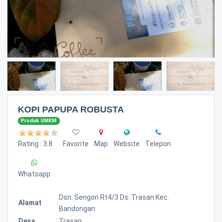
KOPI PAPUPA ROBUSTA
Produk UMKM
Rating : 3.8
Favorite
Map
Website
Telepon
Whatsapp
Dsn. Sengon Rt4/3 Ds. Trasan Kec.
Alamat
:
Bandongan
Desa
:
Trasan