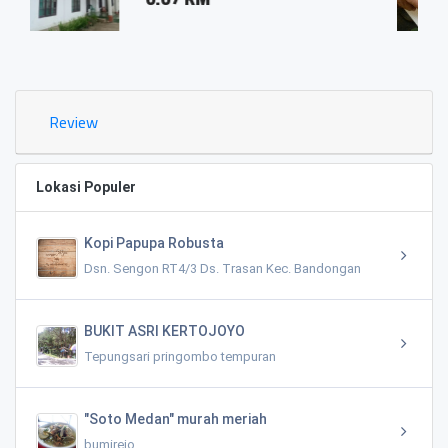
0.03 KM
Review
Lokasi Populer
Kopi Papupa Robusta
Dsn. Sengon RT4/3 Ds. Trasan Kec. Bandongan
BUKIT ASRI KERTOJOYO
Tepungsari pringombo tempuran
"Soto Medan" murah meriah
bumirejo