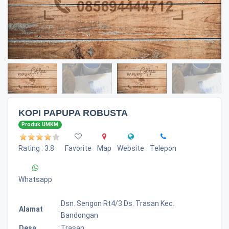
KOPI PAPUPA ROBUSTA
Produk UMKM
Rating : 3.8
Favorite
Map
Website
Telepon
Whatsapp
Dsn. Sengon Rt4/3 Ds. Trasan Kec.
Alamat
:
Bandongan
Desa
:
Trasan