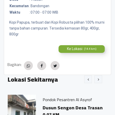
Kecamatan
:
Bandongan
Waktu
:
07:00 - 07:00 WIB
Kopi Papupa, terbuat dari Kopi Robusta pilihan 100% murni
tanpa bahan campuran. Tersedia kemasan 80gr, 400gr,
800gr
Ke Lokasi
(14.4 km)
Bagikan:
Lokasi Sekitarnya
Pondok Pesantren Al Asyrof
esa
Dusun Sengon Desa Trasan
0.07 KM