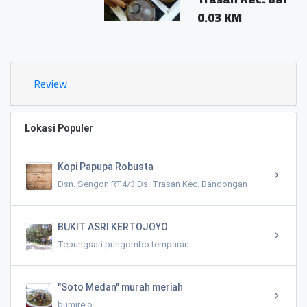
0.03 KM
Review
Lokasi Populer
Kopi Papupa Robusta
Dsn. Sengon RT4/3 Ds. Trasan Kec. Bandongan
BUKIT ASRI KERTOJOYO
Tepungsari pringombo tempuran
"Soto Medan" murah meriah
bumirejo