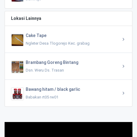
Lokasi Lainnya
Cake Tape
Ngleter Desa Tlogorejo Kec. grabag
Brambang Goreng Bintang
Dsn. Weru Ds. Trasan
Bawang hitam / black garlic
Babakan rt05 rw01