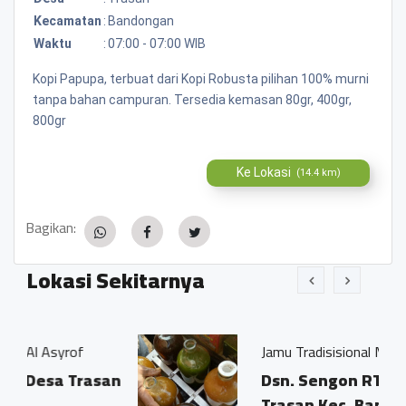
Kecamatan
:
Bandongan
Waktu
:
07:00 - 07:00 WIB
Kopi Papupa, terbuat dari Kopi Robusta pilihan 100% murni
tanpa bahan campuran. Tersedia kemasan 80gr, 400gr,
800gr
Ke Lokasi
(14.4 km)
Bagikan:
Lokasi Sekitarnya
f
Jamu Tradisisional Madun
rasan
Dsn. Sengon RT04/03 Ds.
Trasan Kec. Bandongan