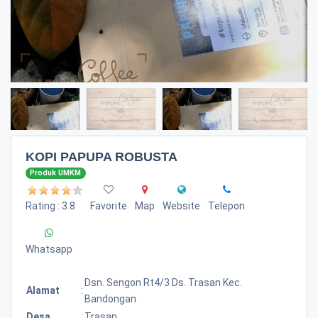
KOPI PAPUPA ROBUSTA
Produk UMKM
Rating : 3.8
Favorite
Map
Website
Telepon
Whatsapp
Dsn. Sengon Rt4/3 Ds. Trasan Kec.
Alamat
:
Bandongan
Desa
:
Trasan