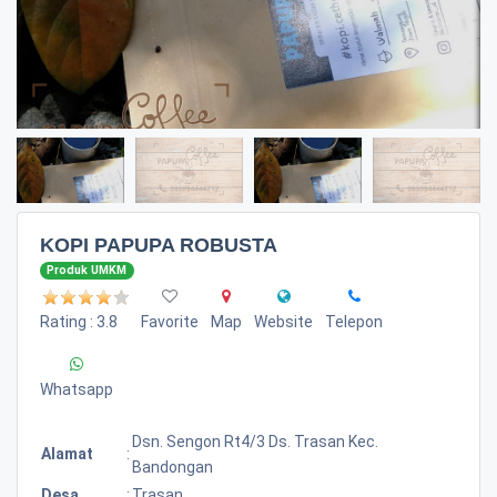
KOPI PAPUPA ROBUSTA
Produk UMKM
Rating : 3.8
Favorite
Map
Website
Telepon
Whatsapp
Dsn. Sengon Rt4/3 Ds. Trasan Kec.
Alamat
:
Bandongan
Desa
:
Trasan