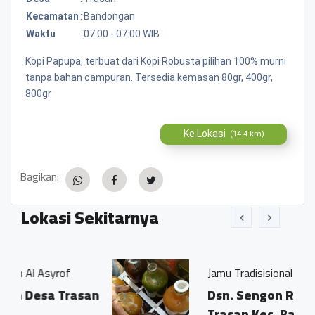
Kecamatan
:
Bandongan
Waktu
:
07:00 - 07:00 WIB
Kopi Papupa, terbuat dari Kopi Robusta pilihan 100% murni
tanpa bahan campuran. Tersedia kemasan 80gr, 400gr,
800gr
Ke Lokasi
(14.4 km)
Bagikan:
Lokasi Sekitarnya
of
Jamu Tradisisional Madun
Trasan
Dsn. Sengon RT04/03 Ds.
Trasan Kec. Bandongan