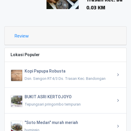
0.03 KM
Review
Lokasi Populer
Kopi Papupa Robusta
Dsn. Sengon RT4/3 Ds. Trasan Kec. Bandongan
BUKIT ASRI KERTOJOYO
Tepungsari pringombo tempuran
"Soto Medan" murah meriah
bumirejo