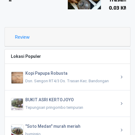
0.03 KM
Review
Lokasi Populer
Kopi Papupa Robusta
Dsn. Sengon RT4/3 Ds. Trasan Kec. Bandongan
BUKIT ASRI KERTOJOYO
Tepungsari pringombo tempuran
"Soto Medan" murah meriah
bumirejo