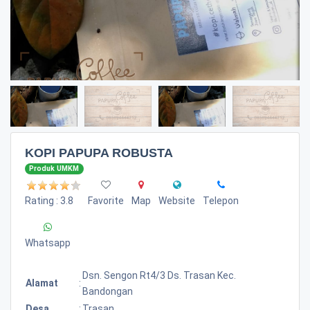
KOPI PAPUPA ROBUSTA
Produk UMKM
Rating : 3.8
Favorite
Map
Website
Telepon
Whatsapp
Dsn. Sengon Rt4/3 Ds. Trasan Kec.
Alamat
:
Bandongan
Desa
:
Trasan