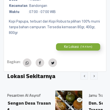
Kecamatan
:
Bandongan
Waktu
:
07:00 - 07:00 WIB
Kopi Papupa, terbuat dari Kopi Robusta pilihan 100% murni
tanpa bahan campuran. Tersedia kemasan 80gr, 400gr,
800gr
Ke Lokasi
(14.4 km)
Bagikan:
Lokasi Sekitarnya
Asyrof
Jamu Tradisisional Madun
sa Trasan
Dsn. Sengon RT04/03 Ds.
Trasan Kec. Bandongan