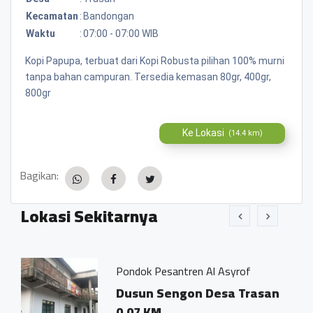
Kecamatan
:
Bandongan
Waktu
:
07:00 - 07:00 WIB
Kopi Papupa, terbuat dari Kopi Robusta pilihan 100% murni
tanpa bahan campuran. Tersedia kemasan 80gr, 400gr,
800gr
Ke Lokasi
(14.4 km)
Bagikan:
Lokasi Sekitarnya
Pondok Pesantren Al Asyrof
esa
Dusun Sengon Desa Trasan
0.07 KM