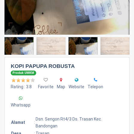
KOPI PAPUPA ROBUSTA
Produk UMKM
Rating : 3.8
Favorite
Map
Website
Telepon
Whatsapp
Dsn. Sengon Rt4/3 Ds. Trasan Kec.
Alamat
:
Bandongan
Desa
:
Trasan