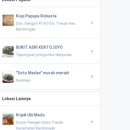
Kopi Papupa Robusta
Dsn. Sengon RT4/3 Ds. Trasan Kec.
Bandongan
BUKIT ASRI KERTOJOYO
Tepungsari pringombo tempuran
"Soto Medan" murah meriah
bumirejo
Lokasi Lainnya
Kripik Ubi Madu
Dusun Paingan Desa Trasan
Kecamatan Bandongan