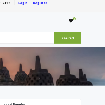
Login
Register
r : +112
0
SEARCH
Lokasi Populer