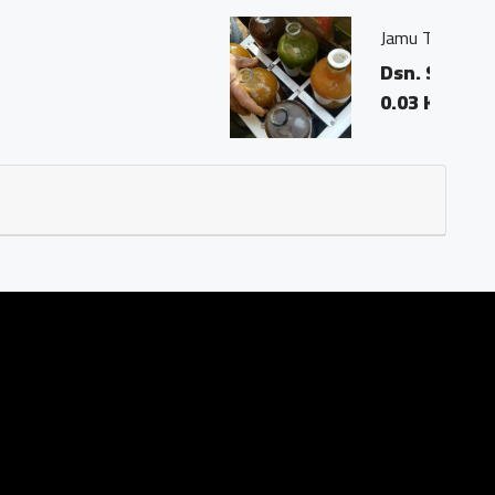
un
03 Ds. Trasan Kec. Bandongan