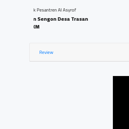
Jamu Tradisisional Mad
Dsn. Sengon RT04/
0.03 KM
Review