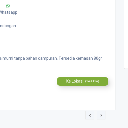
Whatsapp
Bandongan
00% murni tanpa bahan campuran. Tersedia kemasan 80gr,
Ke Lokasi
(14.4 km)