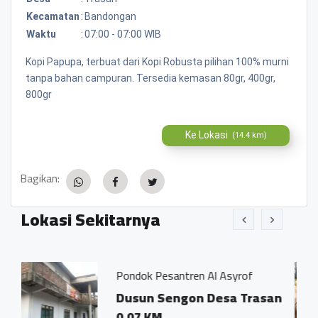
Kecamatan
:
Bandongan
Waktu
:
07:00 - 07:00 WIB
Kopi Papupa, terbuat dari Kopi Robusta pilihan 100% murni
tanpa bahan campuran. Tersedia kemasan 80gr, 400gr,
800gr
Ke Lokasi
(14.4 km)
Bagikan:
Lokasi Sekitarnya
Pondok Pesantren Al Asyrof
Jamu Tr
Dusun Sengon Desa Trasan
Dsn. 
0.07 KM
Trasa