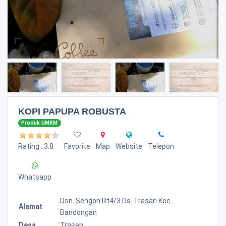
KOPI PAPUPA ROBUSTA
Produk UMKM
Rating : 3.8
Favorite
Map
Website
Telepon
Whatsapp
Dsn. Sengon Rt4/3 Ds. Trasan Kec.
Alamat
:
Bandongan
Desa
:
Trasan