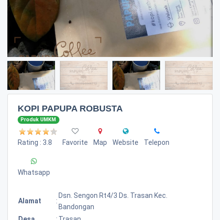
KOPI PAPUPA ROBUSTA
Produk UMKM
Rating : 3.8
Favorite
Map
Website
Telepon
Whatsapp
Dsn. Sengon Rt4/3 Ds. Trasan Kec.
Alamat
:
Bandongan
Desa
:
Trasan