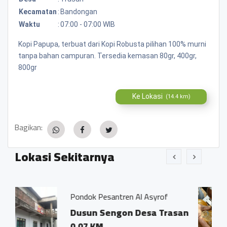
Kecamatan
:
Bandongan
Waktu
:
07:00 - 07:00 WIB
Kopi Papupa, terbuat dari Kopi Robusta pilihan 100% murni
tanpa bahan campuran. Tersedia kemasan 80gr, 400gr,
800gr
Ke Lokasi
(14.4 km)
Bagikan:
Lokasi Sekitarnya
 Pesantren Al Asyrof
Jamu Tradisisio
n Sengon Desa Trasan
Dsn. Sengon
KM
Trasan Kec.