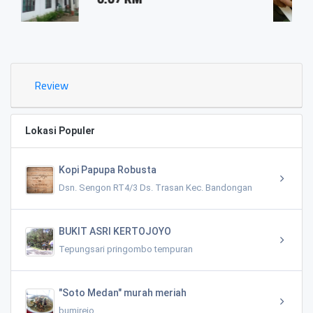
0.03 KM
Review
Lokasi Populer
Kopi Papupa Robusta
Dsn. Sengon RT4/3 Ds. Trasan Kec. Bandongan
BUKIT ASRI KERTOJOYO
Tepungsari pringombo tempuran
"Soto Medan" murah meriah
bumirejo