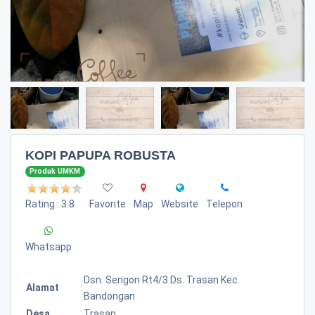
KOPI PAPUPA ROBUSTA
Produk UMKM
Rating : 3.8
Favorite
Map
Website
Telepon
Whatsapp
Dsn. Sengon Rt4/3 Ds. Trasan Kec.
Alamat
:
Bandongan
Desa
:
Trasan