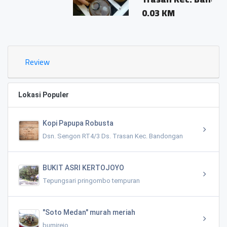
0.03 KM
Review
Lokasi Populer
Kopi Papupa Robusta
Dsn. Sengon RT4/3 Ds. Trasan Kec. Bandongan
BUKIT ASRI KERTOJOYO
Tepungsari pringombo tempuran
"Soto Medan" murah meriah
bumirejo