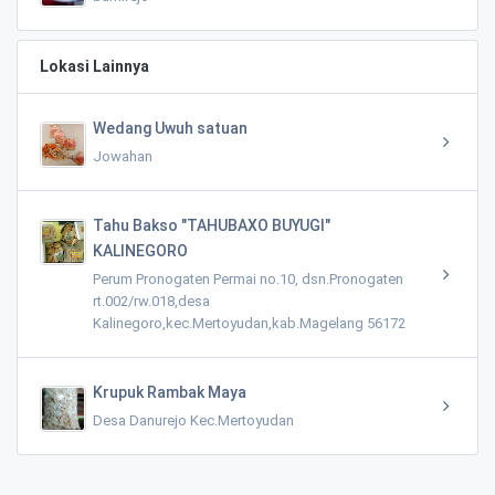
Lokasi Lainnya
Wedang Uwuh satuan
Jowahan
Tahu Bakso "TAHUBAXO BUYUGI"
KALINEGORO
Perum Pronogaten Permai no.10, dsn.Pronogaten
rt.002/rw.018,desa
Kalinegoro,kec.Mertoyudan,kab.Magelang 56172
Krupuk Rambak Maya
Desa Danurejo Kec.Mertoyudan