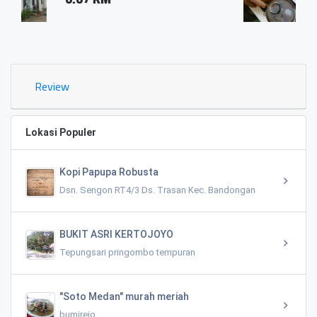
0.03 KM
Review
Lokasi Populer
Kopi Papupa Robusta
Dsn. Sengon RT4/3 Ds. Trasan Kec. Bandongan
BUKIT ASRI KERTOJOYO
Tepungsari pringombo tempuran
"Soto Medan" murah meriah
bumirejo