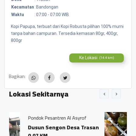
Kecamatan
:
Bandongan
Waktu
:
07:00 - 07:00 WIB
Kopi Papupa, terbuat dari Kopi Robusta pilihan 100% murni
tanpa bahan campuran. Tersedia kemasan 80gr, 400gr,
800gr
Ke Lokasi
(14.4 km)
Bagikan:
Lokasi Sekitarnya
tren Al Asyrof
Jamu Tradisisional Ma
gon Desa Trasan
Dsn. Sengon RT04
Trasan Kec. Ban