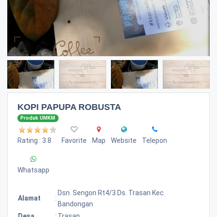
KOPI PAPUPA ROBUSTA
Produk UMKM
Rating : 3.8
Favorite
Map
Website
Telepon
Whatsapp
Dsn. Sengon Rt4/3 Ds. Trasan Kec.
Alamat
:
Bandongan
Desa
:
Trasan