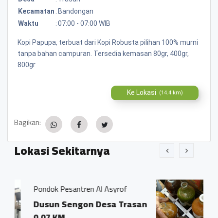
Kecamatan
:
Bandongan
Waktu
:
07:00 - 07:00 WIB
Kopi Papupa, terbuat dari Kopi Robusta pilihan 100% murni
tanpa bahan campuran. Tersedia kemasan 80gr, 400gr,
800gr
Ke Lokasi
(14.4 km)
Bagikan:
Lokasi Sekitarnya
en Al Asyrof
Jamu Tradisisional Madu
n Desa Trasan
Dsn. Sengon RT04/0
Trasan Kec. Bando