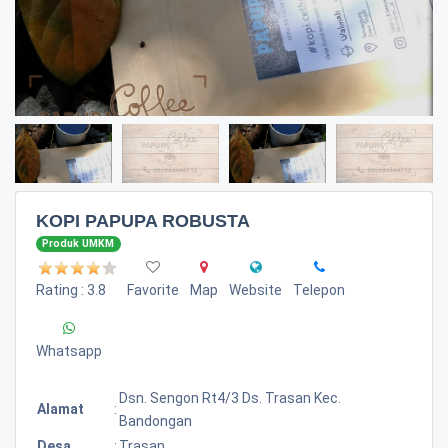
KOPI PAPUPA ROBUSTA
Produk UMKM
Rating : 3.8
Favorite
Map
Website
Telepon
Whatsapp
Dsn. Sengon Rt4/3 Ds. Trasan Kec.
Alamat
:
Bandongan
Desa
:
Trasan