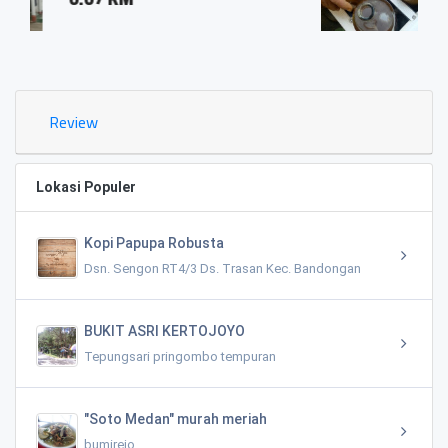
0.03 KM
Review
Lokasi Populer
Kopi Papupa Robusta
Dsn. Sengon RT4/3 Ds. Trasan Kec. Bandongan
BUKIT ASRI KERTOJOYO
Tepungsari pringombo tempuran
"Soto Medan" murah meriah
bumirejo