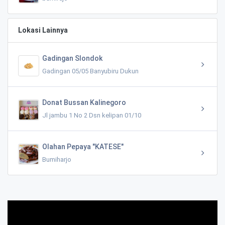
Lokasi Lainnya
Gadingan Slondok
Gadingan 05/05 Banyubiru Dukun
Donat Bussan Kalinegoro
Jl jambu 1 No 2 Dsn kelipan 01/10
Olahan Pepaya "KATESE"
Bumiharjo