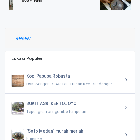
0.03 KM
Review
Lokasi Populer
Kopi Papupa Robusta
Dsn. Sengon RT4/3 Ds. Trasan Kec. Bandongan
BUKIT ASRI KERTOJOYO
Tepungsari pringombo tempuran
"Soto Medan" murah meriah
bumirejo