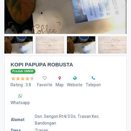
KOPI PAPUPA ROBUSTA
Produk UMKM
Rating : 3.8
Favorite
Map
Website
Telepon
Whatsapp
Dsn. Sengon Rt4/3 Ds. Trasan Kec.
Alamat
:
Bandongan
Desa
:
Trasan