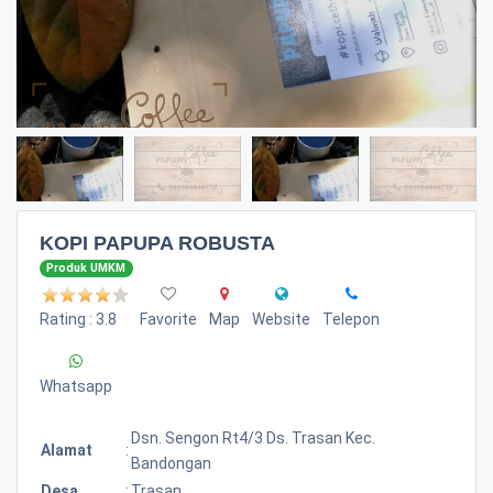
KOPI PAPUPA ROBUSTA
Produk UMKM
Rating : 3.8
Favorite
Map
Website
Telepon
Whatsapp
Dsn. Sengon Rt4/3 Ds. Trasan Kec.
Alamat
:
Bandongan
Desa
:
Trasan