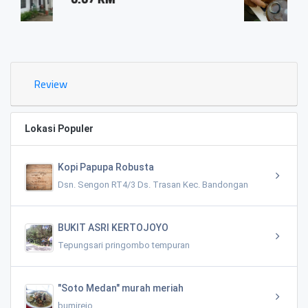
0.03 KM
Review
Lokasi Populer
Kopi Papupa Robusta
Dsn. Sengon RT4/3 Ds. Trasan Kec. Bandongan
BUKIT ASRI KERTOJOYO
Tepungsari pringombo tempuran
"Soto Medan" murah meriah
bumirejo