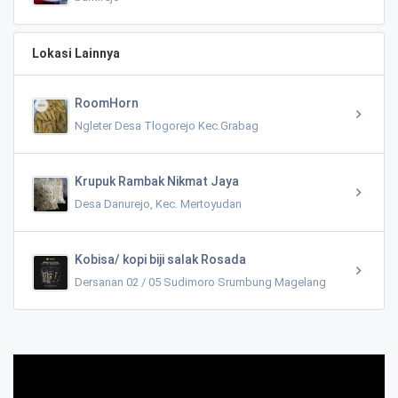
Lokasi Lainnya
RoomHorn
Ngleter Desa Tlogorejo Kec.Grabag
Krupuk Rambak Nikmat Jaya
Desa Danurejo, Kec. Mertoyudan
Kobisa/ kopi biji salak Rosada
Dersanan 02 / 05 Sudimoro Srumbung Magelang