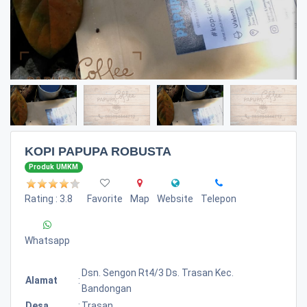
KOPI PAPUPA ROBUSTA
Produk UMKM
Rating : 3.8
Favorite
Map
Website
Telepon
Whatsapp
Dsn. Sengon Rt4/3 Ds. Trasan Kec.
Alamat
:
Bandongan
Desa
:
Trasan