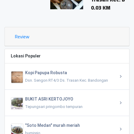
0.03 KM
Review
Lokasi Populer
Kopi Papupa Robusta
Dsn. Sengon RT4/3 Ds. Trasan Kec. Bandongan
BUKIT ASRI KERTOJOYO
Tepungsari pringombo tempuran
"Soto Medan" murah meriah
bumirejo