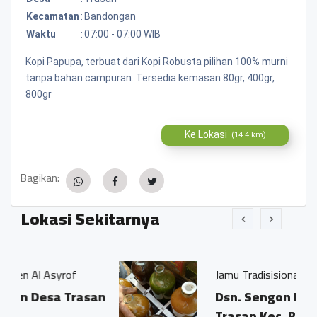
Kecamatan
:
Bandongan
Waktu
:
07:00 - 07:00 WIB
Kopi Papupa, terbuat dari Kopi Robusta pilihan 100% murni
tanpa bahan campuran. Tersedia kemasan 80gr, 400gr,
800gr
Ke Lokasi
(14.4 km)
Bagikan:
Lokasi Sekitarnya
of
Jamu Tradisisional Madun
Trasan
Dsn. Sengon RT04/03 Ds.
Trasan Kec. Bandongan