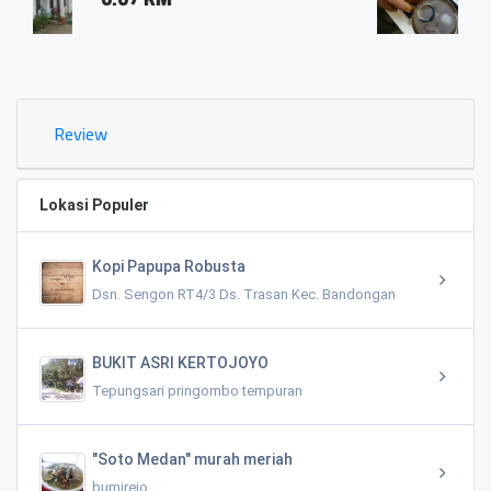
0.03 KM
Review
Lokasi Populer
Kopi Papupa Robusta
Dsn. Sengon RT4/3 Ds. Trasan Kec. Bandongan
BUKIT ASRI KERTOJOYO
Tepungsari pringombo tempuran
"Soto Medan" murah meriah
bumirejo