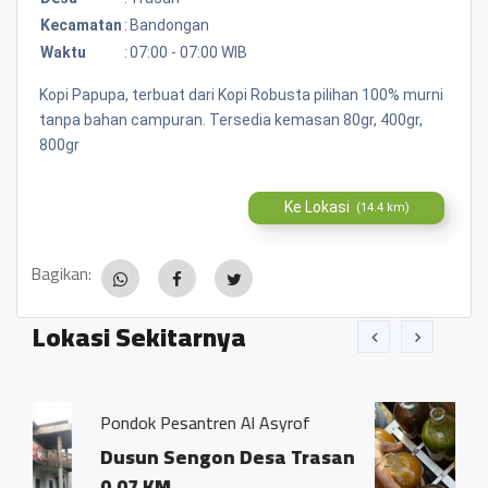
Kecamatan
:
Bandongan
Waktu
:
07:00 - 07:00 WIB
Kopi Papupa, terbuat dari Kopi Robusta pilihan 100% murni
tanpa bahan campuran. Tersedia kemasan 80gr, 400gr,
800gr
Ke Lokasi
(14.4 km)
Bagikan:
Lokasi Sekitarnya
santren Al Asyrof
Jamu Tradisisiona
Sengon Desa Trasan
Dsn. Sengon R
Trasan Kec. B