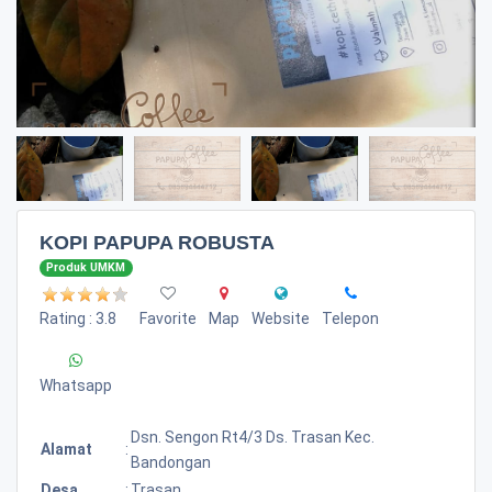
KOPI PAPUPA ROBUSTA
Produk UMKM
Rating : 3.8
Favorite
Map
Website
Telepon
Whatsapp
Dsn. Sengon Rt4/3 Ds. Trasan Kec.
Alamat
:
Bandongan
Desa
:
Trasan