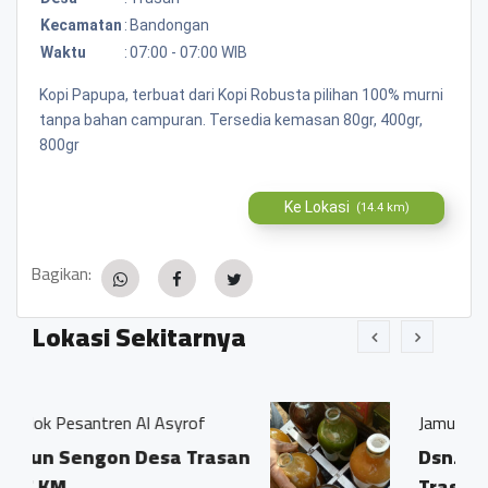
Kecamatan
:
Bandongan
Waktu
:
07:00 - 07:00 WIB
Kopi Papupa, terbuat dari Kopi Robusta pilihan 100% murni
tanpa bahan campuran. Tersedia kemasan 80gr, 400gr,
800gr
Ke Lokasi
(14.4 km)
Bagikan:
Lokasi Sekitarnya
 Asyrof
Jamu Tradisisional Madun
esa Trasan
Dsn. Sengon RT04/03 Ds
Trasan Kec. Bandongan