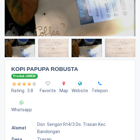
KOPI PAPUPA ROBUSTA
Produk UMKM
Rating : 3.8
Favorite
Map
Website
Telepon
Whatsapp
Dsn. Sengon Rt4/3 Ds. Trasan Kec.
Alamat
:
Bandongan
Desa
:
Trasan