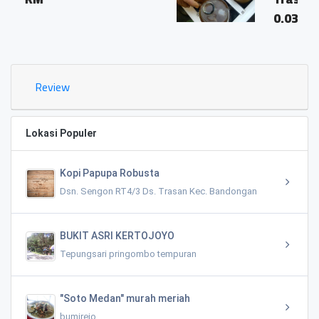
0.03 KM
Review
Lokasi Populer
Kopi Papupa Robusta
Dsn. Sengon RT4/3 Ds. Trasan Kec. Bandongan
BUKIT ASRI KERTOJOYO
Tepungsari pringombo tempuran
"Soto Medan" murah meriah
bumirejo