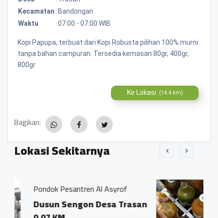
Kecamatan
:
Bandongan
Waktu
:
07:00 - 07:00 WIB
Kopi Papupa, terbuat dari Kopi Robusta pilihan 100% murni
tanpa bahan campuran. Tersedia kemasan 80gr, 400gr,
800gr
Ke Lokasi
(14.4 km)
Bagikan:
Lokasi Sekitarnya
en Al Asyrof
Jamu Tradisisional Madu
n Desa Trasan
Dsn. Sengon RT04/0
Trasan Kec. Bando