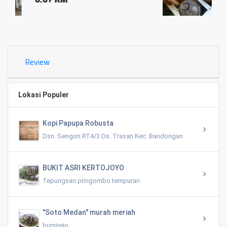
0.03 KM
Review
Lokasi Populer
Kopi Papupa Robusta
Dsn. Sengon RT4/3 Ds. Trasan Kec. Bandongan
BUKIT ASRI KERTOJOYO
Tepungsari pringombo tempuran
"Soto Medan" murah meriah
bumirejo