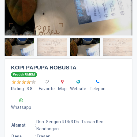
KOPI PAPUPA ROBUSTA
Produk UMKM
Rating : 3.8
Favorite
Map
Website
Telepon
Whatsapp
Dsn. Sengon Rt4/3 Ds. Trasan Kec.
Alamat
:
Bandongan
Desa
:
Trasan