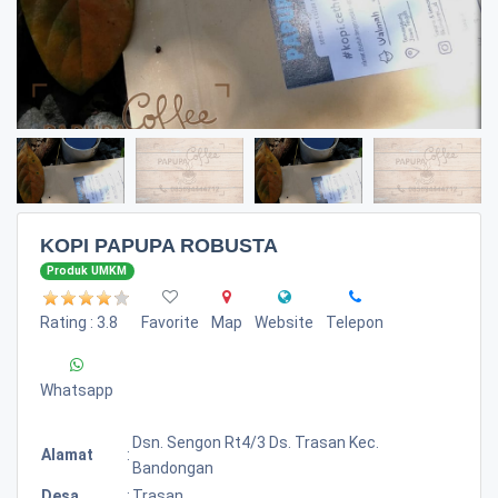
KOPI PAPUPA ROBUSTA
Produk UMKM
Rating : 3.8
Favorite
Map
Website
Telepon
Whatsapp
Dsn. Sengon Rt4/3 Ds. Trasan Kec.
Alamat
:
Bandongan
Desa
:
Trasan