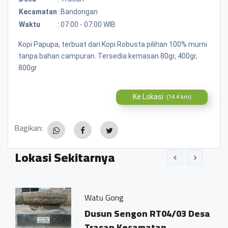
Kecamatan
:
Bandongan
Waktu
:
07:00 - 07:00 WIB
Kopi Papupa, terbuat dari Kopi Robusta pilihan 100% murni
tanpa bahan campuran. Tersedia kemasan 80gr, 400gr,
800gr
Ke Lokasi
(14.4 km)
Bagikan:
Lokasi Sekitarnya
Watu Gong
Dusun Sengon RT04/03 Desa
Trasan Kecamatan