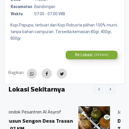
Kecamatan
:
Bandongan
Waktu
:
07:00 - 07:00 WIB
Kopi Papupa, terbuat dari Kopi Robusta pilihan 100% murni
tanpa bahan campuran. Tersedia kemasan 80gr, 400gr,
800gr
Ke Lokasi
(14.4 km)
Bagikan:
Lokasi Sekitarnya
l Asyrof
Jamu Tradisisional Madun
Desa Trasan
Dsn. Sengon RT04/03 
Trasan Kec. Bandonga