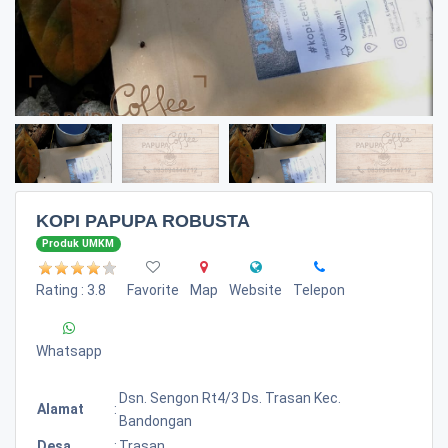
KOPI PAPUPA ROBUSTA
Produk UMKM
Rating : 3.8
Favorite
Map
Website
Telepon
Whatsapp
Dsn. Sengon Rt4/3 Ds. Trasan Kec.
Alamat
:
Bandongan
Desa
:
Trasan