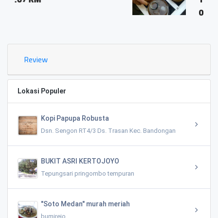
0.03 KM
Review
Lokasi Populer
Kopi Papupa Robusta
Dsn. Sengon RT4/3 Ds. Trasan Kec. Bandongan
BUKIT ASRI KERTOJOYO
Tepungsari pringombo tempuran
"Soto Medan" murah meriah
bumirejo