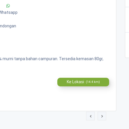
Whatsapp
Bandongan
00% murni tanpa bahan campuran. Tersedia kemasan 80gr,
Ke Lokasi
(14.4 km)