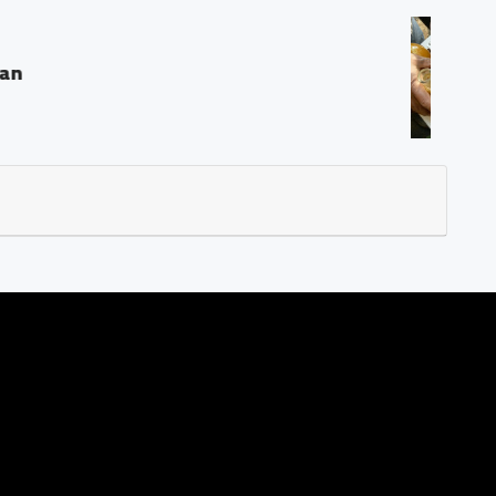
 Madun
T04/03 Ds. Trasan Kec. Bandongan