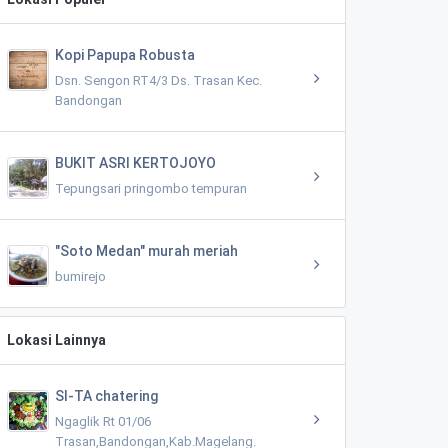
Kopi Papupa Robusta
Dsn. Sengon RT4/3 Ds. Trasan Kec.
Bandongan
BUKIT ASRI KERTOJOYO
Tepungsari pringombo tempuran
"Soto Medan" murah meriah
bumirejo
Lokasi Lainnya
SI-TA chatering
Ngaglik Rt 01/06
Trasan,Bandongan,Kab.Magelang.