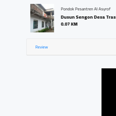
Jamu Tradisisional
Dsn. Sengon R
0.03 KM
Review