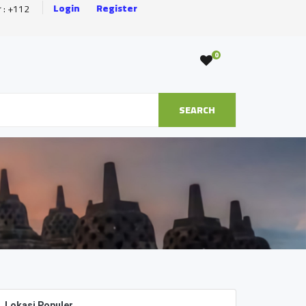
Login
Register
r : +112
0
SEARCH
Lokasi Populer