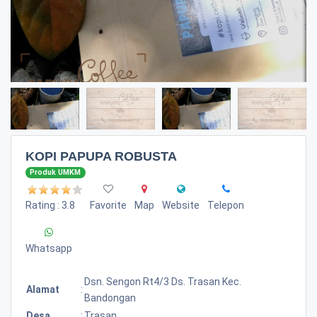
KOPI PAPUPA ROBUSTA
Produk UMKM
Rating : 3.8
Favorite
Map
Website
Telepon
Whatsapp
Dsn. Sengon Rt4/3 Ds. Trasan Kec.
Alamat
:
Bandongan
Desa
:
Trasan