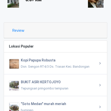
0.03 KM
Review
Lokasi Populer
Kopi Papupa Robusta
Dsn. Sengon RT4/3 Ds. Trasan Kec. Bandongan
BUKIT ASRI KERTOJOYO
Tepungsari pringombo tempuran
"Soto Medan" murah meriah
bumirejo