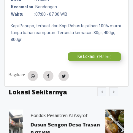
Kecamatan
:
Bandongan
Waktu
:
07:00 - 07:00 WIB
Kopi Papupa, terbuat dari Kopi Robusta pilihan 100% murni
tanpa bahan campuran. Tersedia kemasan 80gr, 400gr,
800gr
Ke Lokasi
(14.4 km)
Bagikan:
Lokasi Sekitarnya
ntren Al Asyrof
Jamu Tradisisional M
ngon Desa Trasan
Dsn. Sengon RT0
Trasan Kec. Ban