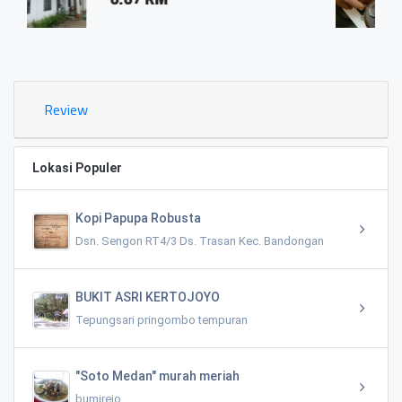
0.03 KM
Review
Lokasi Populer
Kopi Papupa Robusta
Dsn. Sengon RT4/3 Ds. Trasan Kec. Bandongan
BUKIT ASRI KERTOJOYO
Tepungsari pringombo tempuran
"Soto Medan" murah meriah
bumirejo