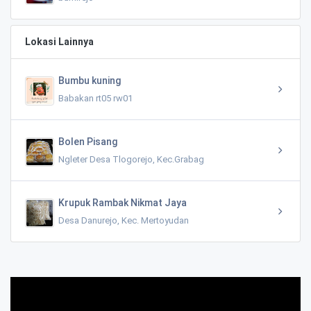
Lokasi Lainnya
Bumbu kuning
Babakan rt05 rw01
Bolen Pisang
Ngleter Desa Tlogorejo, Kec.Grabag
Krupuk Rambak Nikmat Jaya
Desa Danurejo, Kec. Mertoyudan