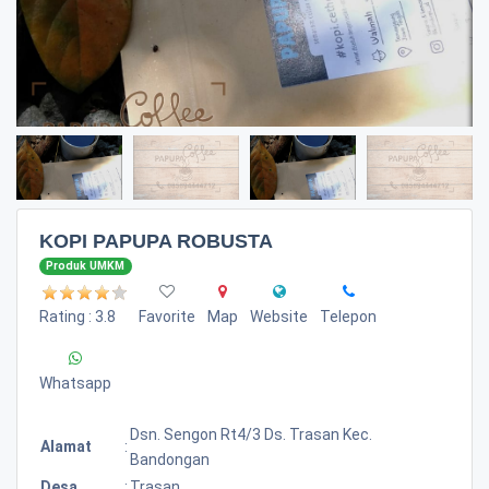
KOPI PAPUPA ROBUSTA
Produk UMKM
Rating : 3.8
Favorite
Map
Website
Telepon
Whatsapp
Dsn. Sengon Rt4/3 Ds. Trasan Kec.
Alamat
:
Bandongan
Desa
:
Trasan