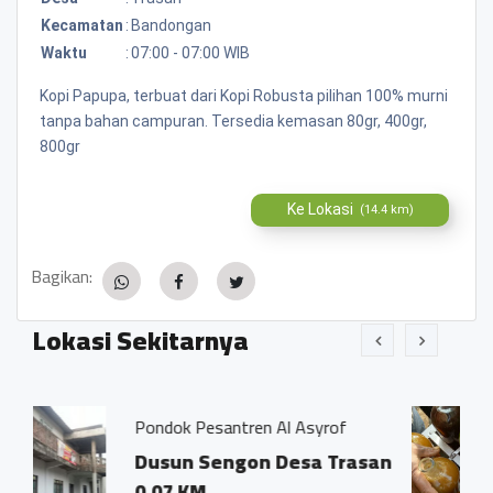
Kecamatan
:
Bandongan
Waktu
:
07:00 - 07:00 WIB
Kopi Papupa, terbuat dari Kopi Robusta pilihan 100% murni
tanpa bahan campuran. Tersedia kemasan 80gr, 400gr,
800gr
Ke Lokasi
(14.4 km)
Bagikan:
Lokasi Sekitarnya
santren Al Asyrof
Jamu Tradisisiona
Sengon Desa Trasan
Dsn. Sengon R
Trasan Kec. B