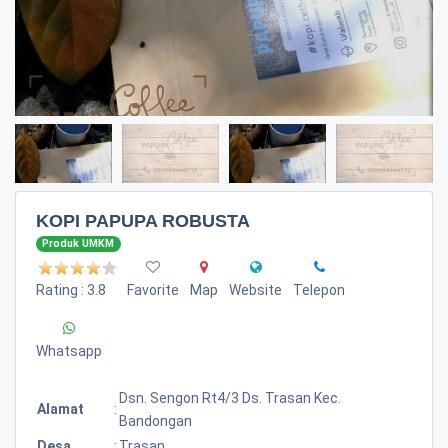
KOPI PAPUPA ROBUSTA
Produk UMKM
Rating : 3.8
Favorite
Map
Website
Telepon
Whatsapp
Dsn. Sengon Rt4/3 Ds. Trasan Kec.
Alamat
:
Bandongan
Desa
:
Trasan