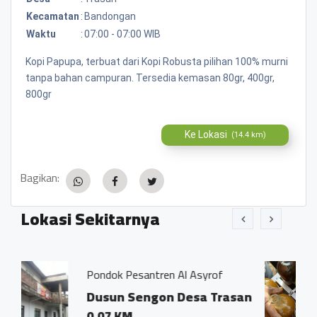
Kecamatan
:
Bandongan
Waktu
:
07:00 - 07:00 WIB
Kopi Papupa, terbuat dari Kopi Robusta pilihan 100% murni
tanpa bahan campuran. Tersedia kemasan 80gr, 400gr,
800gr
Ke Lokasi
(14.4 km)
Bagikan:
Lokasi Sekitarnya
santren Al Asyrof
Jamu Tradisisiona
Sengon Desa Trasan
Dsn. Sengon R
Trasan Kec. B