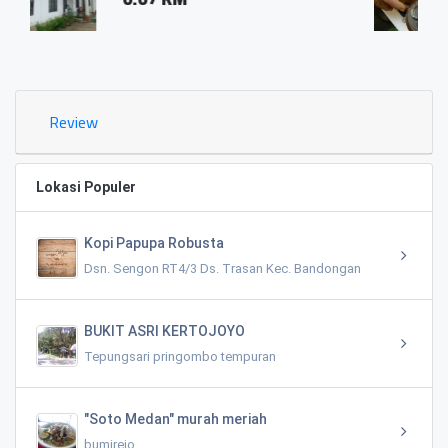
0.03 KM
Review
Lokasi Populer
Kopi Papupa Robusta
Dsn. Sengon RT4/3 Ds. Trasan Kec. Bandongan
BUKIT ASRI KERTOJOYO
Tepungsari pringombo tempuran
"Soto Medan" murah meriah
bumirejo