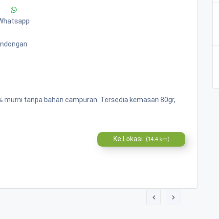
Whatsapp
Bandongan
00% murni tanpa bahan campuran. Tersedia kemasan 80gr,
Ke Lokasi
(14.4 km)