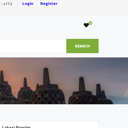
Login
Register
r : +112
0
SEARCH
Lokasi Populer