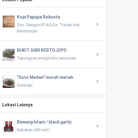
Kopi Papupa Robusta
Dsn. Sengon RT4/3 Ds. Trasan Kec.
Bandongan
BUKIT ASRI KERTOJOYO
Tepungsari pringombo tempuran
"Soto Medan" murah meriah
bumirejo
Lokasi Lainnya
Bawang hitam / black garlic
Babakan rt05 rw01