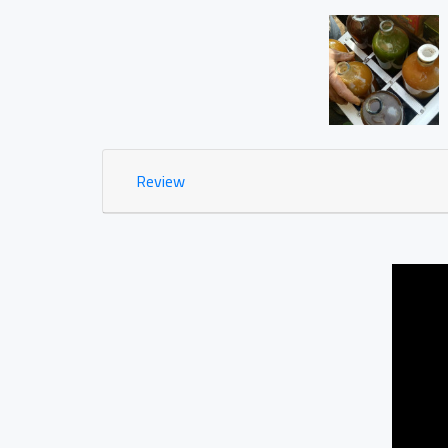
Jamu Tradisisional Madun
Dsn. Sengon RT04/03 
0.03 KM
Review