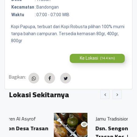
Kecamatan
:
Bandongan
Waktu
:
07:00 - 07:00 WIB
Kopi Papupa, terbuat dari Kopi Robusta pilihan 100% murni
tanpa bahan campuran. Tersedia kemasan 80gr, 400gr,
800gr
Ke Lokasi
(14.4 km)
Bagikan:
Lokasi Sekitarnya
rof
Jamu Tradisisional Madun
Trasan
Dsn. Sengon RT04/03 Ds.
Trasan Kec. Bandongan