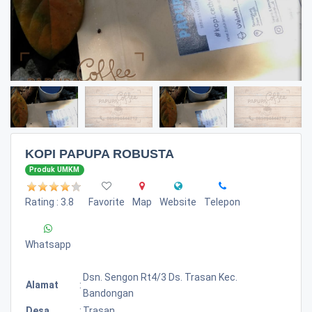
KOPI PAPUPA ROBUSTA
Produk UMKM
Rating : 3.8
Favorite
Map
Website
Telepon
Whatsapp
Dsn. Sengon Rt4/3 Ds. Trasan Kec.
Alamat
:
Bandongan
Desa
:
Trasan