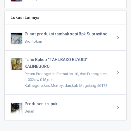
Lokasi Lainnya
Pusat produksi rambak sapi Bpk Suprayitno
Brontokan
Tahu Bakso "TAHUBAXO BUYUGI"
KALINEGORO
Perum Pronogaten Permai no.10, dsn.Pronogaten
rt.002/rw.018,desa
Kalinegoro,kec.Mertoyudan,kab.Magelang 56172
Produsen krupuk
Beran