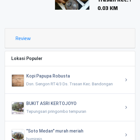
0.03 KM
Review
Lokasi Populer
Kopi Papupa Robusta
Dsn. Sengon RT4/3 Ds. Trasan Kec. Bandongan
BUKIT ASRI KERTOJOYO
Tepungsari pringombo tempuran
"Soto Medan" murah meriah
bumirejo