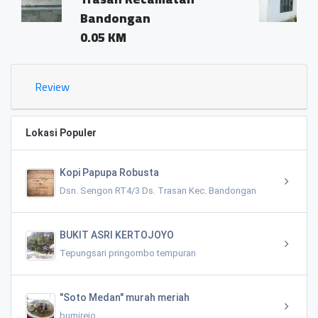
an
Review
Lokasi Populer
Kopi Papupa Robusta
Dsn. Sengon RT4/3 Ds. Trasan Kec. Bandongan
BUKIT ASRI KERTOJOYO
Tepungsari pringombo tempuran
"Soto Medan" murah meriah
bumirejo