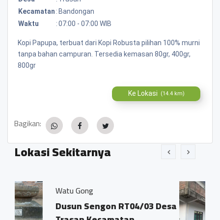
Kecamatan
:
Bandongan
Waktu
:
07:00 - 07:00 WIB
Kopi Papupa, terbuat dari Kopi Robusta pilihan 100% murni
tanpa bahan campuran. Tersedia kemasan 80gr, 400gr,
800gr
Ke Lokasi
(14.4 km)
Bagikan:
Lokasi Sekitarnya
Pondok Pesantren Al
ngon RT04/03 Desa
Dusun Sengon D
ecamatan
0.07 KM