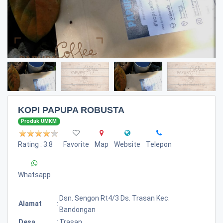
KOPI PAPUPA ROBUSTA
Produk UMKM
Rating : 3.8
Favorite
Map
Website
Telepon
Whatsapp
Dsn. Sengon Rt4/3 Ds. Trasan Kec.
Alamat
:
Bandongan
Desa
:
Trasan