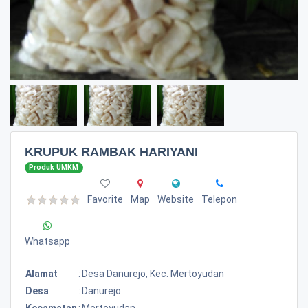
KRUPUK RAMBAK HARIYANI
Produk UMKM
Favorite
Map
Website
Telepon
Whatsapp
Alamat
:
Desa Danurejo, Kec. Mertoyudan
Desa
:
Danurejo
Kecamatan
:
Mertoyudan