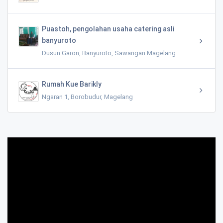
Puastoh, pengolahan usaha catering asli
banyuroto
Dusun Garon, Banyuroto, Sawangan Magelang
Rumah Kue Barikly
Ngaran 1, Borobudur, Magelang